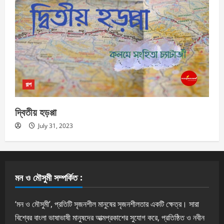
গল্প
দ্বিতীয় হড়প্পা
July 31, 2023
মন ও মৌসুমী সম্পর্কিত :
‘মন ও মৌসুমী’, প্রতিটি সৃজনশীল মানুষের সৃজনশীলতার একটি ক্ষেত্র। সারা
বিশ্বের বাংলা ভাষাভাষী মানুষদের আত্মপ্রকাশের সুযোগ করে, প্রতিষ্ঠিত ও নবীন