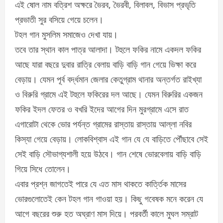
এই ষোল নাম বত্রিশ অক্ষরে ভৈরব, ভৈরবী, বিলাবল, বিভাস প্রভৃতি
প্রভাতী সুর বসিয়ে গেয়ে চলেন।
টহল গান মুসলিম সমাজেও দেখা যায়।
তবে তার স্থান কাল পাত্র আলাদা। টহুলে ফকির নামে একদল ফকির
আছে যারা বছরে দুবার রাত্রি বেলায় বাড়ি বাড়ি গান গেয়ে ভিক্ষা করে
বেড়ায়। যেমন পূর্ব বর্দ্ধমান জেলার কেতুগ্রাম থানার অন্তর্গত রাইখ্যা
ও বিরুরি গ্রামে এই টহুলে ফকিরের দল আছে। যেমন বিরুরির একজন
ফকির ইদল ফেতর ও বখরি ইদের আগের দিন মুরগ্রামে এসে রাত
এগারোটা থেকে ভোর পর্যন্ত গ্রামের রাস্তায় রাস্তায় আল্লা নবির
কিস্যা গেয়ে বেড়ায়। লোকবিশ্বাস এই গান যে যে বাড়িতে পৌঁছাবে সেই
সেই বাড়ি সৌভাগ্যশালী হয়ে উঠবে। গান শেষে ভোরবেলায় বাড়ি বাড়ি
গিয়ে সিধে তোলেন।
এবার প্রশ্ন জাগতেই পারে যে এত মাস থাকতে কার্ত্তিক মাসের
ভোরগুলোতেই কেন টহল গান গাওয়া হয়। কিছু গবেষক মনে করেন যে
আগে বছরের শুরু হত অঘ্রাণ মাস দিয়ে। পরবর্তী কালে মুঘল সম্রাট