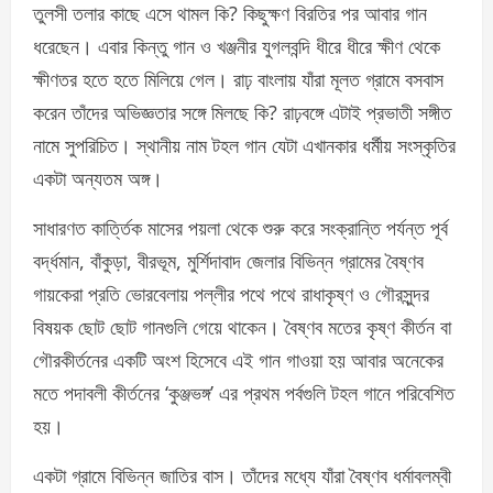
তুলসী তলার কাছে এসে থামল কি? কিছুক্ষণ বিরতির পর আবার গান
ধরেছেন। এবার কিন্তু গান ও খঞ্জনীর যুগলবন্দি ধীরে ধীরে ক্ষীণ থেকে
ক্ষীণতর হতে হতে মিলিয়ে গেল। রাঢ় বাংলায় যাঁরা মূলত গ্রামে বসবাস
করেন তাঁদের অভিজ্ঞতার সঙ্গে মিলছে কি? রাঢ়বঙ্গে এটাই প্রভাতী সঙ্গীত
নামে সুপরিচিত। স্থানীয় নাম টহল গান যেটা এখানকার ধর্মীয় সংস্কৃতির
একটা অন্যতম অঙ্গ।
সাধারণত কার্ত্তিক মাসের পয়লা থেকে শুরু করে সংক্রান্তি পর্যন্ত পূর্ব
বর্দ্ধমান, বাঁকুড়া, বীরভূম, মুর্শিদাবাদ জেলার বিভিন্ন গ্রামের বৈষ্ণব
গায়কেরা প্রতি ভোরবেলায় পল্লীর পথে পথে রাধাকৃষ্ণ ও গৌরসুন্দর
বিষয়ক ছোট ছোট গানগুলি গেয়ে থাকেন। বৈষ্ণব মতের কৃষ্ণ কীর্তন বা
গৌরকীর্তনের একটি অংশ হিসেবে এই গান গাওয়া হয় আবার অনেকের
মতে পদাবলী কীর্তনের ‘কুঞ্জভঙ্গ’ এর প্রথম পর্বগুলি টহল গানে পরিবেশিত
হয়।
একটা গ্রামে বিভিন্ন জাতির বাস। তাঁদের মধ্যে যাঁরা বৈষ্ণব ধর্মাবলম্বী