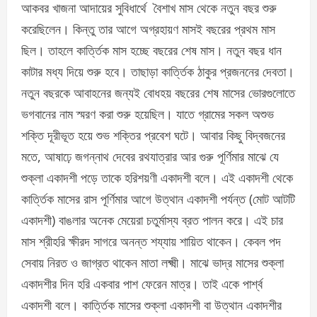
আকবর খাজনা আদায়ের সুবিধার্থে বৈশাখ মাস থেকে নতুন বছর শুরু
করেছিলেন। কিন্তু তার আগে অগ্রহায়ণ মাসই বছরের প্রথম মাস
ছিল। তাহলে কার্ত্তিক মাস হচ্ছে বছরের শেষ মাস। নতুন বছর ধান
কাটার মধ্য দিয়ে শুরু হবে। তাছাড়া কার্ত্তিক ঠাকুর প্রজননের দেবতা।
নতুন বছরকে আবাহনের জন্যই বোধহয় বছরের শেষ মাসের ভোরগুলোতে
ভগবানের নাম স্মরণ করা শুরু হয়েছিল। যাতে গ্রামের সকল অশুভ
শক্তি দূরীভূত হয়ে শুভ শক্তির প্রবেশ ঘটে। আবার কিছু বিদ্বজনের
মতে, আষাঢ়ে জগন্নাথ দেবের রথযাত্রার আর গুরু পূর্ণিমার মাঝে যে
শুক্লা একাদশী পড়ে তাকে হরিশয়ণী একাদশী বলে। এই একাদশী থেকে
কার্ত্তিক মাসের রাস পূর্ণিমার আগে উত্থান একাদশী পর্যন্ত (মোট আটটি
একাদশী) বাঙলার অনেক মেয়েরা চতুর্মাস্য ব্রত পালন করে। এই চার
মাস শ্রীহরি ক্ষীরদ সাগরে অনন্ত শয্যায় শায়িত থাকেন। কেবল পদ
সেবায় নিরত ও জাগ্রত থাকেন মাতা লক্ষ্মী। মাঝে ভাদ্র মাসের শুক্লা
একাদশীর দিন হরি একবার পাশ ফেরেন মাত্র। তাই একে পার্শ্ব
একাদশী বলে। কার্ত্তিক মাসের শুক্লা একাদশী বা উত্থান একাদশীর