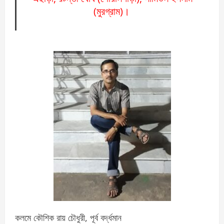
(মুরগ্রাম)।
কলমে কৌশিক রায় চৌধুরী, পূর্ব বর্দ্ধমান