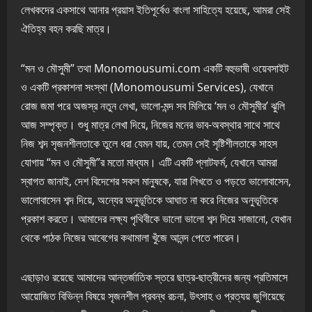
লেখকদের একসাথে আনার প্রয়াস ইতিপূর্বেও বাংলা সাহিত্যে হয়েছে, আমরা সেই
ঐতিহ্য বহন করছি মাত্র।
“মন ও মৌসুমী” তথা Monomousumi.com একটি বহুভাষী ওয়েবসাইট
ও একটি প্রকাশনা সংস্থা (Monomousumi Services), যেখানে
রোজ জমা পরে অজস্র নতুন লেখা, ভালো-মন্দ সব মিলিয়ে ‘মন ও মৌসুমীর’ ঝুলি
আজ সম্পৃক্ত। শুধু মাত্র লেখা দিয়ে, নিজের মনের ভাব-অবস্থার সাথে সাথে
নিজ শব্দ সৃজনশীলতাকে তুলে ধরা যেমন যায়, তেমন সেই সৃষ্টিশীলতাকে সাহস
যোগায় “মন ও মৌসুমী”র মতো মাধ্যম। এটি একটি প্লাটফর্ম, যেখানে আমরা
স্বাগত জানাই, দেশ বিদেশের সকল মানুষকে, যারা লিখতে ও পড়তে ভালোবাসেন,
ভালোবাসেন শব্দ দিয়ে, অন্যের অনুভূতিকে আঘাত না করে নিজের অনুভূতিকে
প্রকাশ করতে। আমাদের লক্ষ্য পৃথিবীকে ভালো ভালো শব্দ দিয়ে সাজানো, যেখান
থেকে পাঠক নিজের আবেগের কথামালা খুঁজে আনন্দ পেতে পারেন।
এছাড়াও রয়েছে আমাদের আন্তর্জাতিক স্তরে ছাত্র-ছাত্রীদের জন্য প্রতিমাসে
আয়োজিত বিভিন্ন বিষয়ে সৃজনশীল প্রবন্ধ রচনা, উৎসাহ ও প্রত্যয় জুগিয়েছে