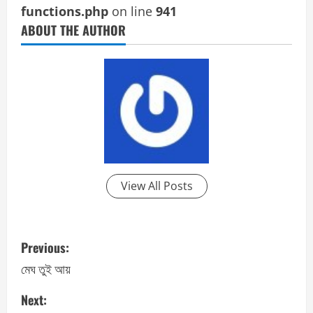
functions.php
on line
941
ABOUT THE AUTHOR
View All Posts
P
Previous:
o
মেঘ তুই আয়
s
Next: