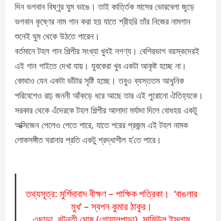
দিন ভগবান বিষ্ণুর ঘুম ভাঙে। তাই কার্ত্তিক মাসের ভোরবেলা জুড়ে
ভগবান কৃষ্ণের নাম গান করা হয় যাতে শ্রীহরি তাঁর নিজের নামগান
শুনেই ঘুম থেকে উঠতে পারেন।
বর্তমানে টহল গান শিল্পীর সংখ্যা খুবই নগণ্য। বেশিরভাগ বয়স্কদেরই
এই গান গাইতে দেখা যায়। যুবকেরা খুব একটা আকৃষ্ট হচ্ছে না।
কোথাও যেন একটা ভাঁটার সৃষ্টি হচ্ছে। তবুও ব্যস্ততম আধুনিক
পরিবেশেও রাঢ় জননী আঁকড়ে ধরে আছে তার এই পুরোনো ঐতিহ্যকে।
সরকার থেকে এঁদেরকে টহল শিল্পীর আলাদা মর্যাদা দিলে বোধহয় একটু
অক্সিজেন পেলেও পেতে পারে, যাতে পরের প্রজন্ম এই টহল নামক
লোকসঙ্গীত ঘরানার প্রতি একটু শ্রদ্ধাশীল হ’তে পারে।
তথ্যসূত্র: মুর্শিদাবাদ বীক্ষণ – পাক্ষিক পত্রিকা। ‘বাঙলার
মুখ’ – স্বপন কুমার ঠাকুর।
এছাড়া, রটন্তী ঘোষ (গোয়ালপাড়া), সামিউল ইসলাম