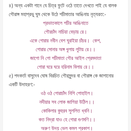
৪) অন্য একটা গানে যে চিত্র ফুটে ওঠে তাতে দেখতে পাই যে বালক
গৌরাঙ্গ মহাপ্রভু ঘুম থেকে উঠে শচীমাতার আঙিনায় নৃত্যরত:-
প্রভাতকালে শচীর আঙিনাতে
গৌরচাঁদ নাচিয়া বেড়ায় রে।
একে গোরার নবীন বেশ ঘুরাইয়া চাঁচর। কেশ,
গোরার সোনার অঙ্গ ধুলায় লুটায় রে।।
জাগো নি গো শচীমাতা গৌর আইল প্রেমদাতা
গোরা ঘরে ঘরে হরিনাম বিলায় রে।।
৫) পদকর্তা বাসুদেব ঘোষ বিরচিত গৌরসুন্দর বা গৌরাঙ্গ কে জাগানোর
একটি উদাহরণ:-
ওঠ ওঠ গোরাচাঁদ নিশি পোহাইল।
নদীয়ার সব লোক জাগিয়া উঠিল।।
কোকিলার কুহুরব সুললিত ধ্বনি।
কত নিদ্রা যাও হে গোরা গুণমণি।।
অরুণ উদয় ভেল কমল প্রকাশ।