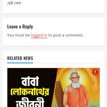
ছোট্ট সোনা
t
n
a
Leave a Reply
v
You must be
logged in
to post a comment.
i
g
RELATED NEWS
a
t
i
o
n