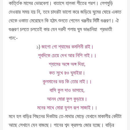
কার্ত্তিক মাসের ভোরবেলা। বাতাসে হালকা শীতের পরশ। লেপমুড়ি
দেওয়ার সময় হয় নি, তবে চাদরটা ভালো করে জড়িয়ে ঘুমের ঘোরে একাত
থেকে ওকাত মেরেছেন কি হঠাৎ শুনতে পেলেন খঞ্জনীর মিষ্টি গুঞ্জরণ। ঐ
গুঞ্জরণ চলতে চলতেই কার যেন দরদী গলায় ঘুম ভাঙানিয়া প্রভাতী
গান:-
১)
জাগো গো শ্যামের কমলিনী রাই।
পূবদিকে চেয়ে দেখ আর নিশি নাই।।
শ্যামের অঙ্গে অঙ্গ দিয়া,
কত সুখে রও ঘুমাইয়া।
কুলমানের ভয় কি তোর নাই।।
বাসি ফুল দাও ভাসায়ে,
আনব মোরা ফুল কুড়ায়ে।
মনের সাধে মোরা যুগল রূপ সাজাই।।
মনে হল বাড়ির পিছনের দিকটায় তে-মাথার মোড়ে যেখানে মাকালীর বেদীটা
আছে সেখানে যেন বাজছে। গানের শব্দ ক্রমশঃ জোর হচ্ছে। বাড়ির