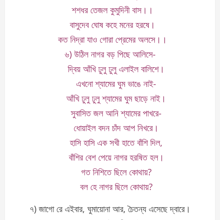
শশধর তেজল কুমুদিনী বাস।।
বাসুদেব ঘোষ কহে মনের হরষে।
কত নিদ্রা যাও গোরা প্রেমের অলসে।।
৬) উঠিল নাগর বড় পিছে আলিসে-
দ্বিয় আঁখি ঢুলু ঢুলু এলাইল বালিশে।
এখনো শ্যামের ঘুম ভাঙে নাই-
আঁখি ঢুলু ঢুলু শ্যামের ঘুম ছাড়ে নাই।
সুবাসিত জল আনি শ্যামের পাখরে-
ধোয়াইল বদন চাঁদ আপ নিখরে।
হাসি হাসি এক সখী হাতে বাঁশি দিল,
বাঁশির বেশ পেয়ে নাগর হরষিত হল।
গত নিশিতে ছিলে কোথায়?
বল হে নাগর ছিলে কোথায়?
৭) জাগো রে এইবার, ঘুমায়োনা আর, চৈতন্য এসেছে দ্বারে।