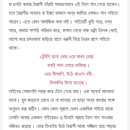
বা চলতি কথায় বৈরাগী তাঁরাই সাধারণভাবে এই টহল গান গেয়ে থাকেন।
তবে বৈরাগীর অভাবে বা ইচ্ছা থাকলে অন্য জাতির লোকও গান গাইতে
পারেন। এতে কোন সামাজিক বাধা নাই। গাইয়েটি ধুতি পরে, নগ্ন
পায়ে, মাথায় পাগড়ি পরিধান করে, কপাল থেকে নাক অব্দি তিলক কেটে,
ভালো করে চাদরখানা জড়িয়ে হাতে খঞ্জনী নিয়ে ভৈরব রাগে গাইতে
থাকে:-
২)নিশি হলো ভোর ওরে মাখন চোর!
বলাই দাদা তোরে ডাকিছে।
ওরে নীলমণি, উঠে খাওসে ননী-
দিনমনির উদয় হতেছে।
লাইনের শেষাংশটা লম্বা করে টেনে গেয়ে যায়। এক আশ্চর্য মাদকতা
থাকে। ঘুম জড়ানো চোখে যে না শুনেছে সে ছাড়া অন্য কারোর পক্ষে
অনুভব করা কঠিন। কোন কোন গ্রামে যেমন একাধিক গাইয়ে থাকে
তেমনি আবার একজন গাইয়েরও দু তিনটে গ্রামে টহল গান গাওয়ার
নজিরও রয়েছে। ভোর তিনটেয় উঠে বৈরাগী সাজে সজ্জিত হয়ে পাড়ায়