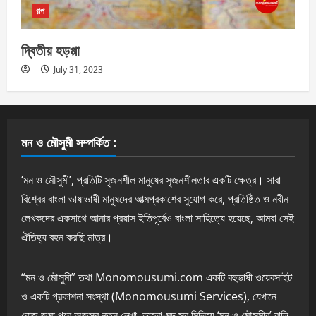
গল্প
দ্বিতীয় হড়প্পা
July 31, 2023
মন ও মৌসুমী সম্পর্কিত :
‘মন ও মৌসুমী’, প্রতিটি সৃজনশীল মানুষের সৃজনশীলতার একটি ক্ষেত্র। সারা
বিশ্বের বাংলা ভাষাভাষী মানুষদের আত্মপ্রকাশের সুযোগ করে, প্রতিষ্ঠিত ও নবীন
লেখকদের একসাথে আনার প্রয়াস ইতিপূর্বেও বাংলা সাহিত্যে হয়েছে, আমরা সেই
ঐতিহ্য বহন করছি মাত্র।
“মন ও মৌসুমী” তথা Monomousumi.com একটি বহুভাষী ওয়েবসাইট
ও একটি প্রকাশনা সংস্থা (Monomousumi Services), যেখানে
রোজ জমা পরে অজস্র নতুন লেখা, ভালো-মন্দ সব মিলিয়ে ‘মন ও মৌসুমীর’ ঝুলি