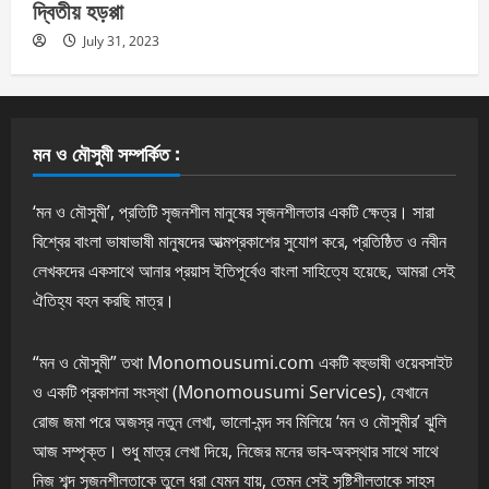
দ্বিতীয় হড়প্পা
July 31, 2023
মন ও মৌসুমী সম্পর্কিত :
‘মন ও মৌসুমী’, প্রতিটি সৃজনশীল মানুষের সৃজনশীলতার একটি ক্ষেত্র। সারা
বিশ্বের বাংলা ভাষাভাষী মানুষদের আত্মপ্রকাশের সুযোগ করে, প্রতিষ্ঠিত ও নবীন
লেখকদের একসাথে আনার প্রয়াস ইতিপূর্বেও বাংলা সাহিত্যে হয়েছে, আমরা সেই
ঐতিহ্য বহন করছি মাত্র।
“মন ও মৌসুমী” তথা Monomousumi.com একটি বহুভাষী ওয়েবসাইট
ও একটি প্রকাশনা সংস্থা (Monomousumi Services), যেখানে
রোজ জমা পরে অজস্র নতুন লেখা, ভালো-মন্দ সব মিলিয়ে ‘মন ও মৌসুমীর’ ঝুলি
আজ সম্পৃক্ত। শুধু মাত্র লেখা দিয়ে, নিজের মনের ভাব-অবস্থার সাথে সাথে
নিজ শব্দ সৃজনশীলতাকে তুলে ধরা যেমন যায়, তেমন সেই সৃষ্টিশীলতাকে সাহস