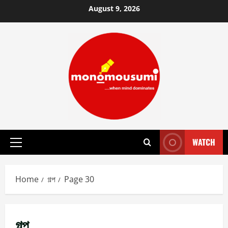
Skip
August 9, 2026
to
content
WATCH
Primary
Menu
Home
গল্প
Page 30
গল্প