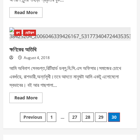
Read
Read More
more
about
মা
তুঝে
গল্প
ছোটগল্প
সালাম
ক্ষণিকের অতিথি
August 4, 2018
আমি অবিনাশ সেনগুপ্ত,রিটিয়ার্ড ডব্লু.বি.সি.এস অফিসার।সমাজের চোখে
একগুঁয়ে, রাশভারী,অর্ন্তমুখী।তবে আদতে মানুষটা আমি একটু এলোমেলো
স্বভাবের। বই আর গাছপালা...
Read
Read More
more
about
ক্ষণিকের
Posts
অতিথি
Previous
1
…
27
28
29
30
pagination