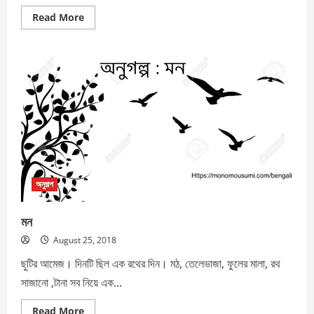
Read
Read More
more
about
জীবনের
গুপ্তধন
অনুগল্প
মন
August 25, 2018
ছুটির আমেজ। দিনটি ছিল এক রথের দিন। মঠ, তেলেভাজা, ফুলের মালা, রথ
সাজানো ,টানা সব নিয়ে এক...
Read
Read More