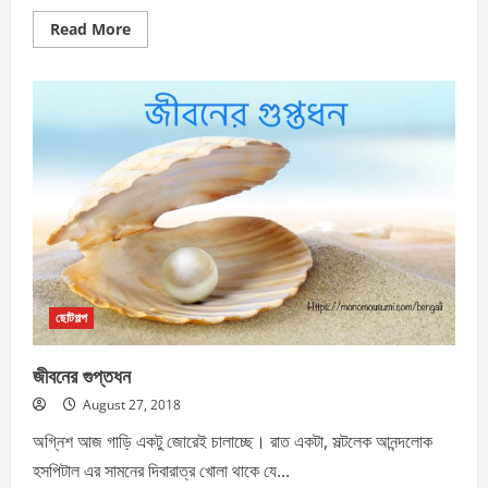
Read
Read More
more
about
গোপালকৃষ্ণ_বাবুর_পেন
ছোটগল্প
জীবনের গুপ্তধন
August 27, 2018
অগ্নিশ আজ গাড়ি একটু জোরেই চালাচ্ছে। রাত একটা, সল্টলেক আনন্দলোক
হসপিটাল এর সামনের দিবারাত্র খোলা থাকে যে...