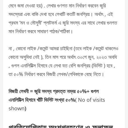
মেনে জমা দেওয়া হয়) . লেখার গুণগত মান নির্ধারণ করবেন জুরি
সদস্যেরা এবং বাকি দেখা হবে লেখাটি কতটি জনপ্রিয়। অর্থাৎ , এই
প্রথম ‘মন ও মৌসুমী’ প্লাটফর্ম এ জুরি সদস্য এর সাথে লেখার গুনগত
মান নির্ধারণ করবে সাধারণ পাঠক/পাঠিকা।
না , কোনো লাইক /কমেন্ট আমরা চাইছিনা (তবে লাইক /কমেন্ট থাকলেও
কোনো অসুবিধা নেই ), তিন মাস পরে অর্থাৎ ৩০শে জুন, ২০২৩ অবধি
, গুগল এনালিটিক্স হিসাবে যে লেখা যত বেশি জনপ্রিয় (ভিসিট ) হবে ,
তা ৫০% নির্ধারণ করবে বিজয়ী লেখক/লেখিকাকে বেছে নিতে।
বিজয়ী লেখনী = জুরি সদস্য প্রদত্ত নম্বর ৫০%+ গুগল
এনালিটিক্স হিসাবে খাঁটি ভিসিট সংখ্যা ৫০%
( No of visits
shown
)
প্রতিযোগিতায় অংশগ্রহণের ও ফলাফল