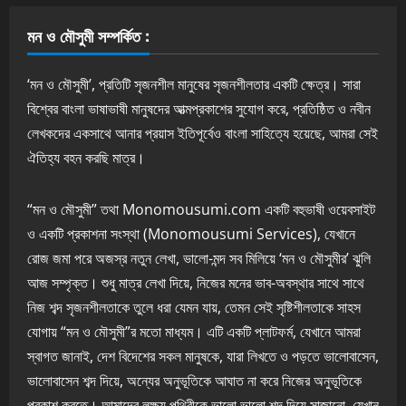
মন ও মৌসুমী সম্পর্কিত :
‘মন ও মৌসুমী’, প্রতিটি সৃজনশীল মানুষের সৃজনশীলতার একটি ক্ষেত্র। সারা
বিশ্বের বাংলা ভাষাভাষী মানুষদের আত্মপ্রকাশের সুযোগ করে, প্রতিষ্ঠিত ও নবীন
লেখকদের একসাথে আনার প্রয়াস ইতিপূর্বেও বাংলা সাহিত্যে হয়েছে, আমরা সেই
ঐতিহ্য বহন করছি মাত্র।
“মন ও মৌসুমী” তথা Monomousumi.com একটি বহুভাষী ওয়েবসাইট
ও একটি প্রকাশনা সংস্থা (Monomousumi Services), যেখানে
রোজ জমা পরে অজস্র নতুন লেখা, ভালো-মন্দ সব মিলিয়ে ‘মন ও মৌসুমীর’ ঝুলি
আজ সম্পৃক্ত। শুধু মাত্র লেখা দিয়ে, নিজের মনের ভাব-অবস্থার সাথে সাথে
নিজ শব্দ সৃজনশীলতাকে তুলে ধরা যেমন যায়, তেমন সেই সৃষ্টিশীলতাকে সাহস
যোগায় “মন ও মৌসুমী”র মতো মাধ্যম। এটি একটি প্লাটফর্ম, যেখানে আমরা
স্বাগত জানাই, দেশ বিদেশের সকল মানুষকে, যারা লিখতে ও পড়তে ভালোবাসেন,
ভালোবাসেন শব্দ দিয়ে, অন্যের অনুভূতিকে আঘাত না করে নিজের অনুভূতিকে
প্রকাশ করতে। আমাদের লক্ষ্য পৃথিবীকে ভালো ভালো শব্দ দিয়ে সাজানো, যেখান