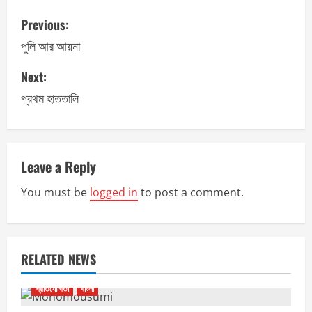
P
Previous:
o
পুলি আর আয়না
s
Next:
প্রথম হাততালি
t
n
a
Leave a Reply
v
You must be
logged in
to post a comment.
i
g
RELATED NEWS
a
প্রতিযোগিতা
বাংলা
t