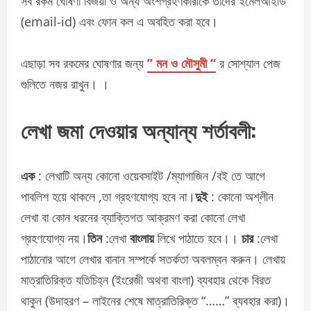
সব রকম ঘোষণা বিজয়ী ও অন্য অংশগ্রহণকারীকে তাদের ইমেলআইডি
(email-id) এবং ফোন কল এ অবহিত করা হবে।
এছাড়া সব রকমের ঘোষণার জন্য
” মন ও মৌসুমী “
র সোশ্যাল পেজ
গুলিতে নজর রাখুন। ।
লেখা জমা দেওয়ার অন্যান্য শর্তাবলী:
এক
: লেখাটি অন্য কোনো ওয়েবসাইট /ম্যাগাজিন /বই তে আগে
পাবলিশ হয়ে থাকলে ,তা গ্রহণযোগ্য হবে না।
দুই
: কোনো অশ্লীন
লেখা বা কোন ধরনের ব্যাক্তিগত আক্রমণ করা কোনো লেখা
গ্রহণযোগ্য নয়।
তিন
:লেখা
বাংলায়
লিখে পাঠাতে হবে।।
চার
:লেখা
পাঠানোর আগে লেখার বানান সম্পর্কে সতর্কতা অবলম্বন করুন। লেখায়
মাত্রাতিরিক্ত যতিচিহ্ন (ইংরেজী অথবা বাংলা) ব্যবহার থেকে বিরত
থাকুন (উদাহরণ – লাইনের শেষে মাত্রাতিরিক্ত “……” ব্যবহার করা)।